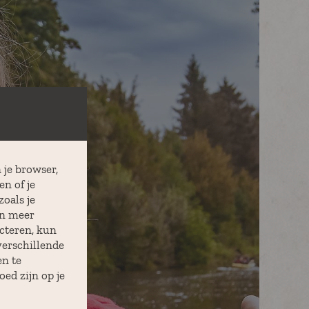
 je browser,
n of je
oals je
en meer
cteren, kun
verschillende
n te
ed zijn op je