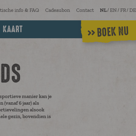
tische info & FAQ
Cadeaubon
Contact
NL
/
EN
/
FR
/
DE
KAART
BOEK NU
NDS
sportieve manier kan je
(vanaf 6 jaar) als
rtievelingen alsook
ele gezin, bovendien is