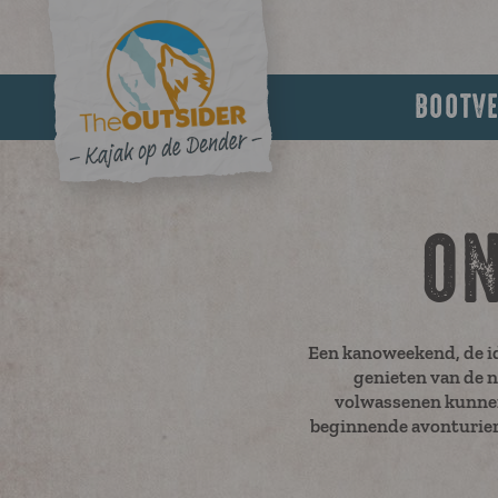
BOOTV
ON
Een kanoweekend, de id
genieten van de n
volwassenen kunnen
beginnende avonturiers