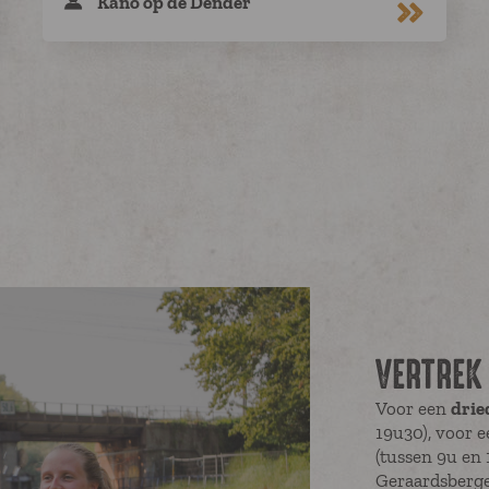
Kano op de Dender
VERTREK
Voor een
drie
19u30), voor 
(tussen 9u en 
Geraardsberge