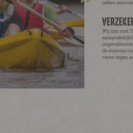
iedere aanvraa
VERZEKE
Wij zijn met 
aansprakelijkh
ongevallenver
de slipways vo
varen tegen an