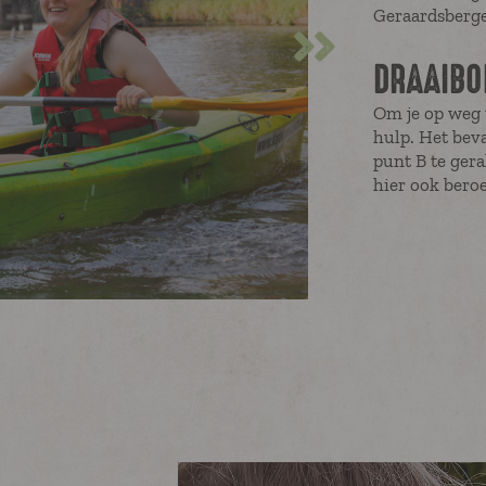
Geraardsberge
DRAAIBO
Om je op weg t
hulp. Het beva
punt B te gera
hier ook beroe