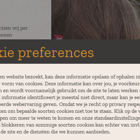
zien wij per
sonen
 kanowagen
ie preferences
.
en website bezoekt, kan deze informatie opslaan of ophalen in
hand uit waar
 vorm van cookies. Deze informatie kan over jou, je voorkeure
ats of een
n en wordt voornamelijk gebruikt om de site te laten werken z
dat wild
informatie identificeert je meestal niet direct, maar kan je e
kken op onze
eerde webervaring geven. Omdat we je recht op privacy respe
zen om bepaalde soorten cookies niet toe te staan. Klik op de 
pen om meer te weten te komen en onze standaardinstellinge
ijke
t blokkeren van sommige soorten cookies kan echter van invlo
 bij een
 de site en de diensten die we kunnen aanbieden.
overnachting,